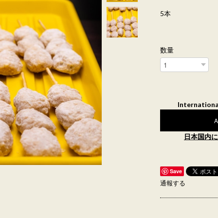
5本
数量
Internationa
A
日本国内に
Save
通報する