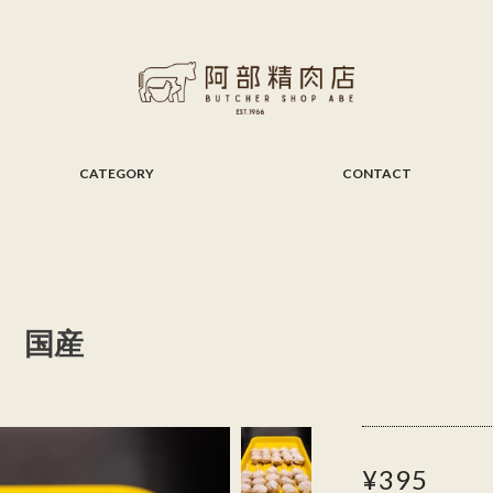
CATEGORY
CONTACT
 国産
¥395