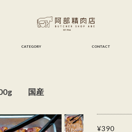
CATEGORY
CONTACT
100g 国産
¥390