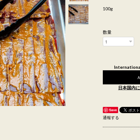
100g
数量
Internationa
A
日本国内に
Save
通報する